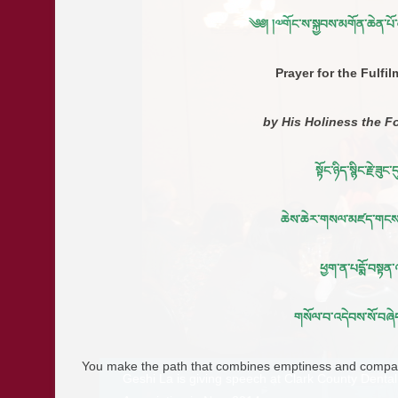
Geshi La is giving speech at Clark County Dental