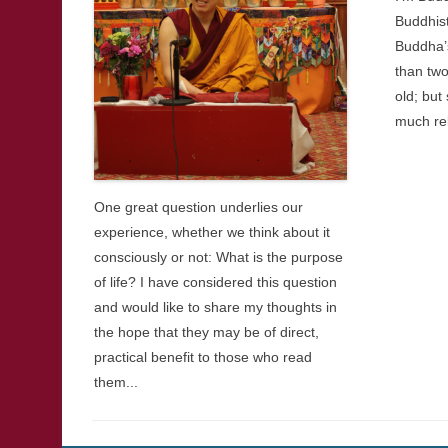
མདོ་རྒྱ་ཆེར
སྲིད་གསུམ་མི་རྟག་སྟོན་ཀའི་སྤྲིན་དང་འདྲ།།
འགྲོ་བའི་སྐྱེ་འཆི་གར་ལ་བལྟ་དང་མཚུངས།།
འགྲོ་བའི་ཚེ་འགྲོ་ནམ་མཁའི་གློག་འདྲ་སྟེ།།
རི་གཟར་འབབ་ཆུ་བཞིན་དུ་མྱུར་འགྱོགས་འགྲོ། ཞ
The impermanence of tri-cycle exi
The birth and death of sentient beings 
The short life of sentient bein
The speed of life is as fast 
http://༄༅།། ཡོན་ཏན་གཞིར་གྱུར་མ།