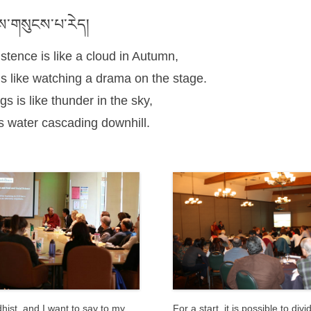
འ་གནས་པ་དང་།།
ace endures,
་གནས་གྱུར་པ།།
nt being remain,
་གནས་གྱུར་ནས།།
y I too remain
ྔལ་སེལ་བར་ཤོག །
ries of the world.
Gyatso, has been Teaching on Social
ently we are accompanying more than 500
n Books since last Summer. We hope this