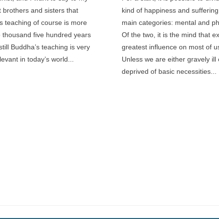
་རོལ་བ་ལས།
ེས་གསུངས་པ་རེད།
stence is like a cloud in Autumn,
is like watching a drama on the stage.
gs is like thunder in the sky,
as water cascading downhill.