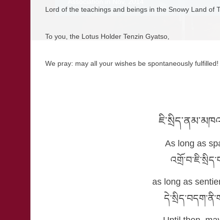
Association in Nov, 2014
Four Noble Truths Tibetan Buddhist Cen
Together to Learn and Preserve Unique Buddhist Ph
༄༅།
།༧གོང་ས་སྐྱབས་མགོན་ཆེན་
Prayer for the Fulfi
by His Holiness the F
སྟོང་ཉིད་སྙིང་རྗེ་ཟུ