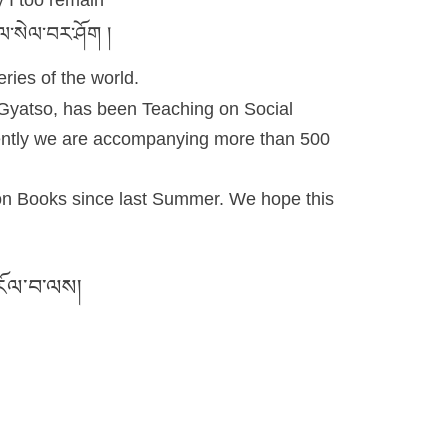
ན་བསྟན་འགྲོའི་མགོན།།
ཛིན་རྒྱ་མཚོ་ལ།།
དོན་ལྷུན་འགྲུབ་ཤོག །
sion grow clearer and clearer,
ibet,