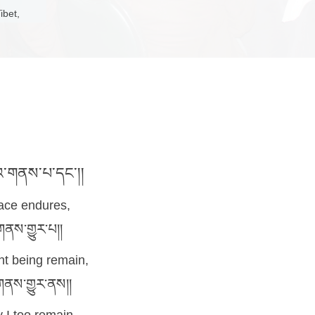
1
2
3
4
5
6
ter in Portland Oregon, USA
ilosophy, Meditation, Cultural Heritage and Traditions...
པོ་མཆོག་ལ་གསོལ་འདེབས་བཞུགས།
lment of Aspirations
ourteenth Dalai Lama
ང་དུ་འཇུག་པའི་ལམ།།