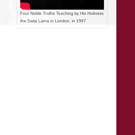
Search
Lord Buddha
“ Not to do any evil whatsoever,
to cultivate virtue and everything admirable,
to fully purify one’s mind.