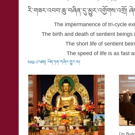
ཇི་སྲིད་ནམ་མཁ
As long as sp
འགྲོ་བ་ཇི་སྲིད
as long as sentie
དེ་སྲིད་བདག་ནི
Until then, ma
འགྲོ་བའི་སྡུག་བས
And dispel the mise
Our Spiritual Teacher, Lharampa Tashi 
Media since last November, 2015. Curr
devotees around the world every day.
We, FNTTBC, also have been working o
project will be finish soon.